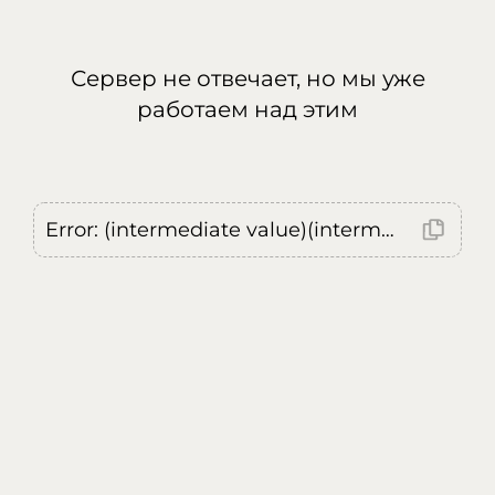
Сервер не отвечает, но мы уже
работаем над этим
Error: (intermediate value)(intermediate value)(intermediate value).replaceAll is not a function