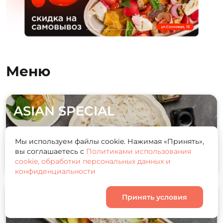
Меню
ASIAN SPECIAL
Мы используем файлы cookie. Нажимая «Принять»,
вы соглашаетесь с
Политиками использования
6 Блюд
cookie, обработки персональных данных и
конфиденциальности
Закуски
Принять условия
Корзина
0