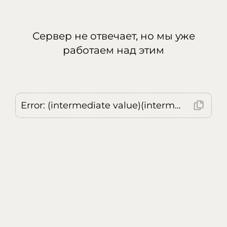
Сервер не отвечает, но мы уже
работаем над этим
Error: (intermediate value)(intermediate value)(intermediate value).replaceAll is not a function