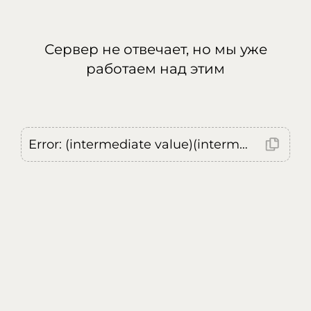
Сервер не отвечает, но мы уже
работаем над этим
Error: (intermediate value)(intermediate value)(intermediate value).replaceAll is not a function