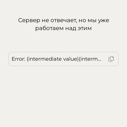
Сервер не отвечает, но мы уже
работаем над этим
Error: (intermediate value)(intermediate value)(intermediate value).replaceAll is not a function